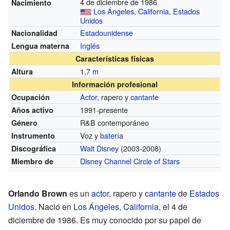
4 de diciembre de 1986
Nacimiento
Los Ángeles
,
California
,
Estados
Unidos
Estadounidense
Nacionalidad
Inglés
Lengua materna
Características físicas
1,7
m
Altura
Información profesional
Actor
, rapero y
cantante
Ocupación
1991-presente
Años activo
R&B contemporáneo
Género
Voz y
batería
Instrumento
Walt Disney
(2003-2008)
Discográfica
Disney Channel Circle of Stars
Miembro de
Orlando Brown
es un
actor
, rapero y
cantante
de
Estados
Unidos
. Nació en
Los Ángeles
,
California
, el 4 de
diciembre de 1986. Es muy conocido por su papel de