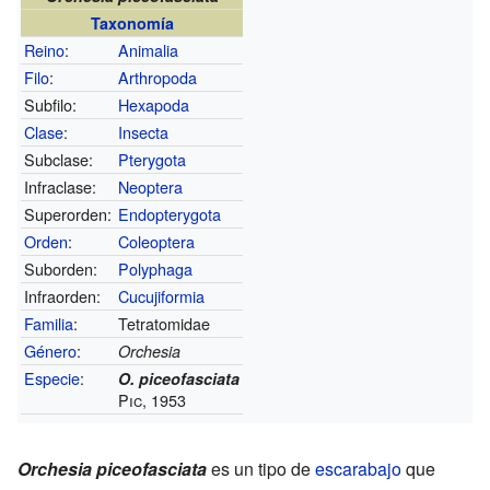
Taxonomía
Reino
:
Animalia
Filo
:
Arthropoda
Subfilo:
Hexapoda
Clase
:
Insecta
Subclase:
Pterygota
Infraclase:
Neoptera
Superorden:
Endopterygota
Orden
:
Coleoptera
Suborden:
Polyphaga
Infraorden:
Cucujiformia
Familia
:
Tetratomidae
Género
:
Orchesia
Especie
:
O. piceofasciata
Pic, 1953
Orchesia piceofasciata
es un tipo de
escarabajo
que