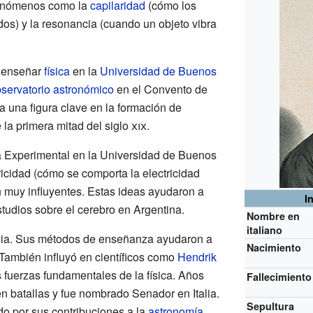
fenómenos como la
capilaridad
(cómo los
dos) y la resonancia (cuando un objeto vibra
 enseñar
física
en la
Universidad de Buenos
servatorio astronómico
en el Convento de
 una figura clave en la formación de
 la primera mitad del siglo
xix
.
ca Experimental en la Universidad de Buenos
ricidad (cómo se comporta la electricidad
n muy influyentes. Estas ideas ayudaron a
I
studios sobre el cerebro en Argentina.
Nombre en
italiano
alia. Sus métodos de enseñanza ayudaron a
Nacimiento
También influyó en científicos como
Hendrik
 fuerzas fundamentales de la física. Años
Fallecimiento
en batallas y fue nombrado Senador en Italia.
Sepultura
o por sus contribuciones a la
astronomía
.