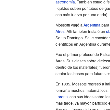
astronomía
. También estudió 
líquidos suben por tubos delga
con más fuerza por una onda).
Mossotti viajó a
Argentina
para
Aires
. Allí también instaló un
ob
Santo Domingo. Se le considera
científicos en Argentina durante
Fue el primer profesor de Físi
Aires. Sus clases sobre dielect
dentro de los materiales) fuero
sentar las bases para futuros e
En 1835, Mossotti regresó a It
formar a muchos matemáticos. 
Lorentz
con sus ideas sobre las
más tarde, ya mayor, participó 
Fue muy reconocido en el mund