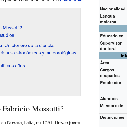
Nacionalidad
Lengua
materna
o Mossotti?
studios
Educado en
Supervisor
a: Un pionero de la ciencia
doctoral
ciones astronómicas y meteorológicas
In
Área
 últimos años
Cargos
ocupados
Empleador
Alumnos
Miembro de
 Fabricio Mossotti?
Distinciones
 en Novara, Italia, en 1791. Desde joven