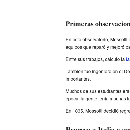
Primeras observacion
En este observatorio, Mossotti
equipos que reparó y mejoró pa
Entre sus trabajos, calculó la
la
También fue ingeniero en el Dep
importantes.
Muchos de sus estudiantes eran
época, la gente tenía muchas id
En 1835, Mossotti decidió regre
Regreso a Italia y s