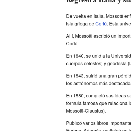
De vuelta en Italia, Mossotti e
isla griega de
Corfú
. Esta univ
Allí, Mossotti escribió un impo
Corfú.
En 1840, se unió a la Universid
cuerpos celestes) y geodesia (l
En 1843, sufrió una gran pérdid
los astrónomos más destacado
En 1850, completó sus ideas so
fórmula famosa que relaciona l
Mossotti-Clausius).
Publicó varios libros importan
Europa. Además, participó en la