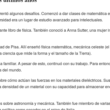
nfrentó algunos desafíos. Comenzó a dar clases de matemática e
ersidad era un lugar de estudio avanzado para intelectuales.
rtante libro de física. También conoció a Anna Sutter, una mujer
ad de Pisa. Allí enseñó física matemática, mecánica celeste (el
a ciencia que mide la forma y el tamaño de la Tierra).
a familiar. A pesar de esto, continuó con su trabajo. Para ento
s del mundo.
bre cómo actúan las fuerzas en los materiales dieléctricos. Sus
a densidad de un material con su capacidad para almacenar ener
tes sobre astronomía y mecánica. También fue miembro de varias
 política como senador en el reino de Italia.