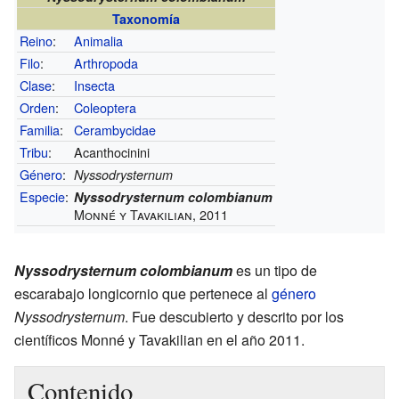
Taxonomía
Reino
:
Animalia
Filo
:
Arthropoda
Clase
:
Insecta
Orden
:
Coleoptera
Familia
:
Cerambycidae
Tribu
:
Acanthocinini
Género
:
Nyssodrysternum
Especie
:
Nyssodrysternum colombianum
Monné y Tavakilian, 2011
Nyssodrysternum colombianum
es un tipo de
escarabajo longicornio que pertenece al
género
Nyssodrysternum
. Fue descubierto y descrito por los
científicos Monné y Tavakilian en el año 2011.
Contenido