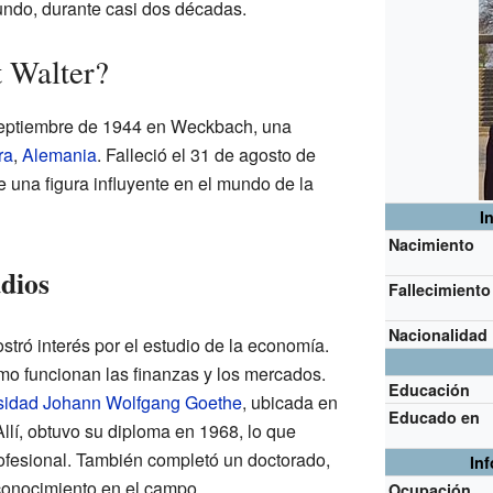
ndo, durante casi dos décadas.
 Walter?
 septiembre de 1944 en Weckbach, una
ra
,
Alemania
. Falleció el 31 de agosto de
 una figura influyente en el mundo de la
I
Nacimiento
dios
Fallecimiento
Nacionalidad
tró interés por el estudio de la economía.
o funcionan las finanzas y los mercados.
Educación
sidad Johann Wolfgang Goethe
, ubicada en
Educado en
Allí, obtuvo su diploma en 1968, lo que
rofesional. También completó un doctorado,
In
conocimiento en el campo.
Ocupación