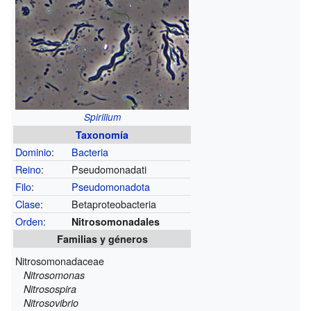
Spirillum
Taxonomía
Dominio
:
Bacteria
Reino
:
Pseudomonadati
Filo
:
Pseudomonadota
Clase
:
Betaproteobacteria
Orden
:
Nitrosomonadales
Familias y géneros
Nitrosomonadaceae
Nitrosomonas
Nitrosospira
Nitrosovibrio