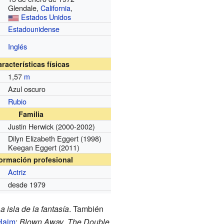
Glendale,
California
,
Estados Unidos
Estadounidense
Inglés
racterísticas físicas
1,57
m
Azul oscuro
Rubio
Familia
Justin Herwick
(2000-2002)
Dilyn Elizabeth Eggert
(1998)
Keegan Eggert
(2011)
formación profesional
Actriz
desde 1979
a isla de la fantasía
. También
Haim
:
Blown Away
,
The Double