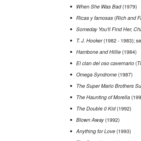
When She Was Bad
(1979)
Ricas y famosas
(
Rich and 
Someday You'll Find Her, Ch
T. J. Hooker
(1982 - 1983); se
Hambone and Hillie
(1984)
El clan del oso cavernario
(
T
Omega Syndrome
(1987)
The Super Mario Brothers S
The Haunting of Morella
(199
The Double 0 Kid
(1992)
Blown Away
(1992)
Anything for Love
(1993)