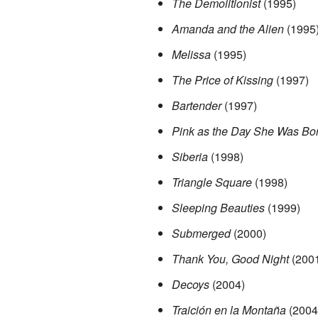
The Demolitionist
(1995)
Amanda and the Alien
(1995
Melissa
(1995)
The Price of Kissing
(1997)
Bartender
(1997)
Pink as the Day She Was Bo
Siberia
(1998)
Triangle Square
(1998)
Sleeping Beauties
(1999)
Submerged
(2000)
Thank You, Good Night
(200
Decoys
(2004)
Traición en la Montaña
(2004