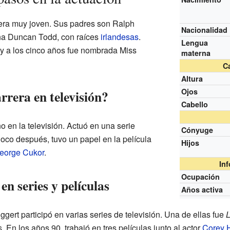
era muy joven. Sus padres son Ralph
Nacionalidad
ina Duncan Todd, con raíces
irlandesas
.
Lengua
y a los cinco años fue nombrada Miss
materna
Ca
Altura
Ojos
rera en televisión?
Cabello
o en la televisión. Actuó en una serie
Cónyuge
Poco después, tuvo un papel en la película
Hijos
eorge Cukor
.
In
Ocupación
en series y películas
Años activa
ggert participó en varias series de televisión. Una de ellas fue
L
. En los años 90, trabajó en tres películas junto al actor
Corey 