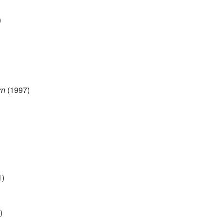
)
rn
(1997)
1)
)