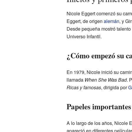
Nicole Eggert comenzó su carr
Eggert, de origen
alemán
, y G
Desde pequeña mostró talento 
Universo Infantil.
¿Cómo empezó su car
En 1979, Nicole inició su camin
llamada
When She Was Bad
. 
Ricas y famosas
, dirigida por
G
Papeles importantes 
A lo largo de los años, Nicole E
apareció en diferentes películas