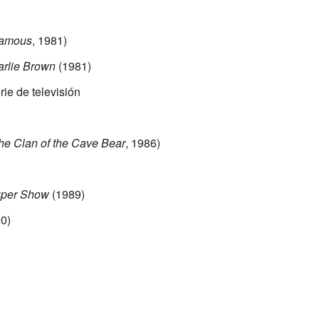
Famous
, 1981)
arlie Brown
(1981)
rie de televisión
he Clan of the Cave Bear
, 1986)
uper Show
(1989)
0)