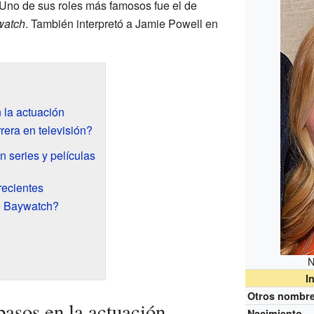
. Uno de sus roles más famosos fue el de
watch
. También interpretó a Jamie Powell en
 la actuación
era en televisión?
 series y películas
recientes
e Baywatch?
N
I
Otros nombr
pasos en la actuación
Nacimiento