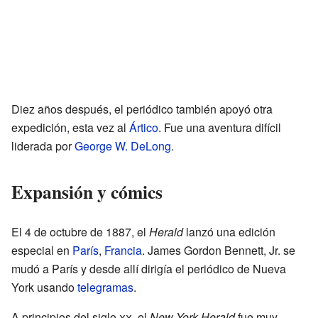
Diez años después, el periódico también apoyó otra
expedición, esta vez al
Ártico
. Fue una aventura difícil
liderada por
George W. DeLong
.
Expansión y cómics
El 4 de octubre de 1887, el
Herald
lanzó una edición
especial en
París
,
Francia
. James Gordon Bennett, Jr. se
mudó a París y desde allí dirigía el periódico de Nueva
York usando
telegramas
.
A principios del siglo
xx
, el
New York Herald
fue muy