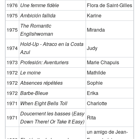
1976
Une femme fidèle
Flora de Saint-Gilles
1975
Ambición fallida
Karine
The Romantic
1975
Miranda
Englishwoman
Hold-Up - Atraco en la Costa
1974
Judy
Azul
1973
Profesión: Aventuriers
Marie Chapuis
1972
Le moine
Mathilde
1972
Absences répétées
Sophie
1972
Barbe-Bleue
Erika
1971
When Eight Bells Toll
Charlotte
Doucement les basses
(
Easy
1971
Rita
Down There!
Or
Take It Easy)
un amigo de Jean-