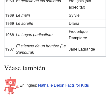
1969
El ejército de las sombras
François (sin
acreditar)
1969
Le main
Sylvie
1969
Le sorelle
Diana
Frederique
1968
La Leçon particulière
Dampierre
El silencio de un hombre (Le
1967
Jane Lagrange
Samouraï)
Véase también
En inglés:
Nathalie Delon Facts for Kids