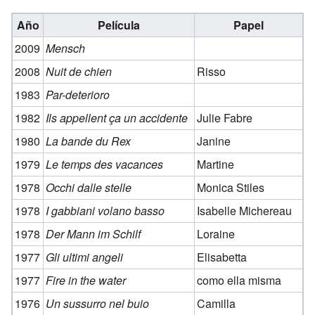
Año
Película
Papel
2009
Mensch
2008
Nuit de chien
Risso
1983
Par-deterioro
1982
Ils appellent ça un accidente
Julie Fabre
1980
La bande du Rex
Janine
1979
Le temps des vacances
Martine
1978
Occhi dalle stelle
Monica Stiles
1978
I gabbiani volano basso
Isabelle Michereau
1978
Der Mann im Schilf
Loraine
1977
Gli ultimi angeli
Elisabetta
1977
Fire in the water
como ella misma
1976
Un sussurro nel buio
Camilla