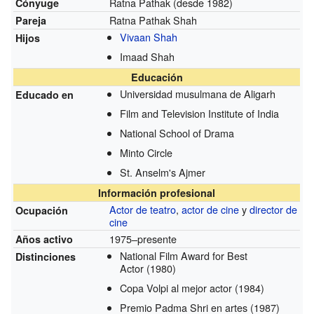
Ratna Pathak
(desde 1982)
Cónyuge
Ratna Pathak Shah
Pareja
Vivaan Shah
Hijos
Imaad Shah
Educación
Universidad musulmana de Aligarh
Educado en
Film and Television Institute of India
National School of Drama
Minto Circle
St. Anselm's Ajmer
Información profesional
Actor de teatro
,
actor de cine
y
director de
Ocupación
cine
1975–presente
Años activo
National Film Award for Best
Distinciones
Actor
(1980)
Copa Volpi al mejor actor
(1984)
Premio Padma Shri en artes
(1987)