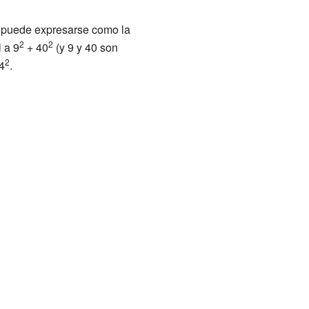
 puede expresarse como la
2
2
 a 9
+ 40
(y 9 y 40 son
2
4
.