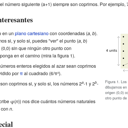
el número siguiente (a+1) siempre son coprimos. Por ejemplo, 
nteresantes
o en un
plano cartesiano
con coordenadas (
a
,
b
).
s si, y solo si, puedes "ver" el punto (
a
,
b
)
 (0,0) sin que ningún otro punto con
onga en el camino (mira la figura 1).
úmeros enteros elegidos al azar sean coprimos
idido por
π
al cuadrado (6/π²).
Figura 1. Los
a
b
son coprimos si, y solo si, los números 2
-1 y 2
-
dibujamos en 
origen (0,0) c
otro punto de 
cribe φ(
n
)) nos dice cuántos números naturales
 con
n
.
ecial