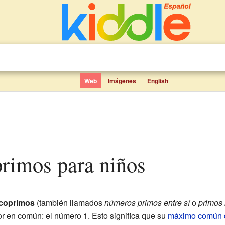
Web
Imágenes
English
primos para niños
coprimos
(también llamados
números primos entre sí
o
primos 
or en común: el número 1. Esto significa que su
máximo común d