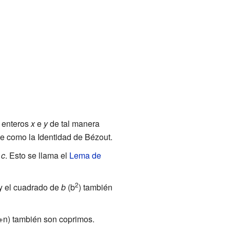
 enteros
x
e
y
de tal manera
oce como la Identidad de Bézout.
a
c
. Esto se llama el
Lema de
2
 y el cuadrado de
b
(b
) también
n) también son coprimos.