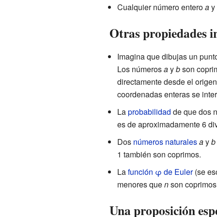
Cualquier número entero
a
y 
Otras propiedades i
Imagina que dibujas un punt
Los números
a
y
b
son coprimo
directamente desde el origen
coordenadas enteras se interp
La
probabilidad
de que dos n
es de aproximadamente 6 div
Dos
números naturales
a
y
b
1 también son coprimos.
La
función φ de Euler
(se es
menores que
n
son coprimos
Una proposición esp