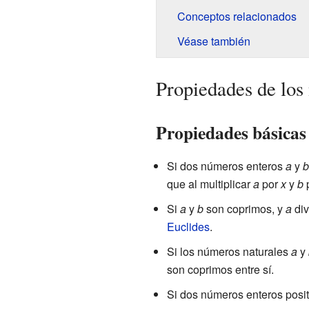
Conceptos relacionados
Véase también
Propiedades de lo
Propiedades básicas
Si dos números enteros
a
y
b
que al multiplicar
a
por
x
y
b
Si
a
y
b
son coprimos, y
a
div
Euclides
.
Si los números naturales
a
y
son coprimos entre sí.
Si dos números enteros posi