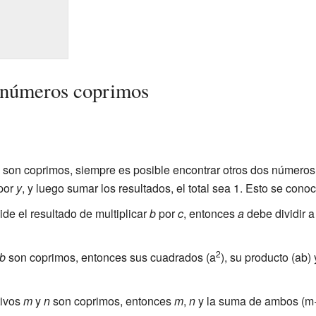
s números coprimos
son coprimos, siempre es posible encontrar otros dos números
por
y
, y luego sumar los resultados, el total sea 1. Esto se con
ide el resultado de multiplicar
b
por
c
, entonces
a
debe dividir 
2
b
son coprimos, entonces sus cuadrados (a
), su producto (ab)
tivos
m
y
n
son coprimos, entonces
m
,
n
y la suma de ambos (m+