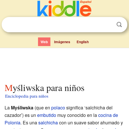
Web
Imágenes
English
Myśliwska para niños
Enciclopedia para niños
La
Myśliwska
(que en
polaco
significa ‘salchicha del
cazador’) es un
embutido
muy conocido en la
cocina de
Polonia
. Es una
salchicha
con un suave sabor ahumado y