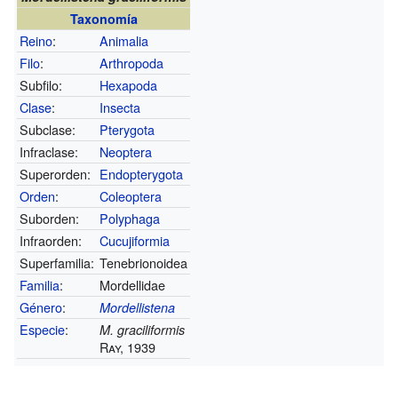
Taxonomía
Reino
:
Animalia
Filo
:
Arthropoda
Subfilo:
Hexapoda
Clase
:
Insecta
Subclase:
Pterygota
Infraclase:
Neoptera
Superorden:
Endopterygota
Orden
:
Coleoptera
Suborden:
Polyphaga
Infraorden:
Cucujiformia
Superfamilia:
Tenebrionoidea
Familia
:
Mordellidae
Género
:
Mordellistena
Especie
:
M. graciliformis
Ray, 1939