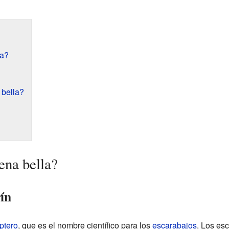
la?
n
 bella?
ena bella?
ín
ptero
, que es el nombre científico para los
escarabajos
. Los es