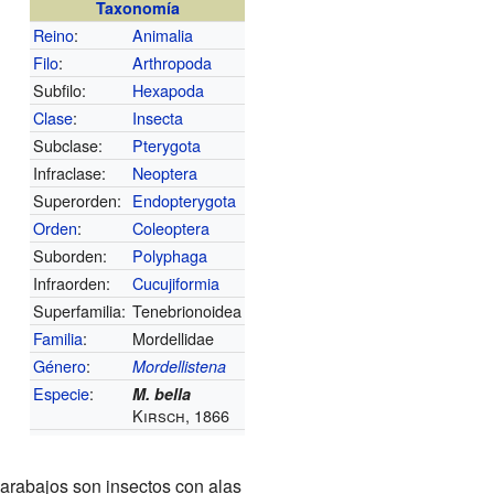
Taxonomía
Reino
:
Animalia
Filo
:
Arthropoda
Subfilo:
Hexapoda
Clase
:
Insecta
Subclase:
Pterygota
Infraclase:
Neoptera
Superorden:
Endopterygota
Orden
:
Coleoptera
Suborden:
Polyphaga
Infraorden:
Cucujiformia
Superfamilia:
Tenebrionoidea
Familia
:
Mordellidae
Género
:
Mordellistena
Especie
:
M. bella
Kirsch, 1866
carabajos son insectos con alas