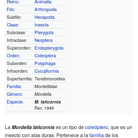
Reino
:
Animalia
Filo
:
Arthropoda
Subfilo:
Hexapoda
Clase
:
Insecta
Subclase:
Pterygota
Infraclase:
Neoptera
Superorden:
Endopterygota
Orden
:
Coleoptera
Suborden:
Polyphaga
Infraorden:
Cucujiformia
Superfamilia:
Tenebrionoidea
Familia
:
Mordellidae
Género
:
Mordella
Especie
:
M. laticornis
Ray, 1946
La
Mordella laticornis
es un tipo de
coleóptero
, que es un
insecto con alas duras. Pertenece a la
familia
de los