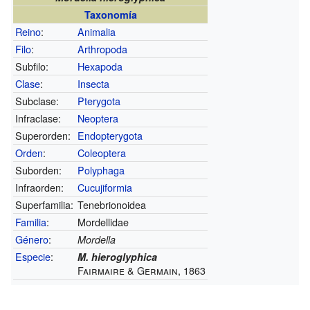
Taxonomía
Reino
:
Animalia
Filo
:
Arthropoda
Subfilo:
Hexapoda
Clase
:
Insecta
Subclase:
Pterygota
Infraclase:
Neoptera
Superorden:
Endopterygota
Orden
:
Coleoptera
Suborden:
Polyphaga
Infraorden:
Cucujiformia
Superfamilia:
Tenebrionoidea
Familia
:
Mordellidae
Género
:
Mordella
Especie
:
M. hieroglyphica
Fairmaire & Germain, 1863