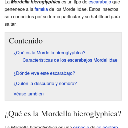
La
Mordella hieroglyphica
es un tipo de
escarabajo
que
pertenece a la
familia
de los Mordellidae. Estos insectos
son conocidos por su forma particular y su habilidad para
saltar.
Contenido
¿Qué es la Mordella hieroglyphica?
Características de los escarabajos Mordellidae
¿Dónde vive este escarabajo?
¿Quién la descubrió y nombró?
Véase también
¿Qué es la Mordella hieroglyphica?
La
Mordella hieroglyphica
es una
especie
de
coleóptero
,