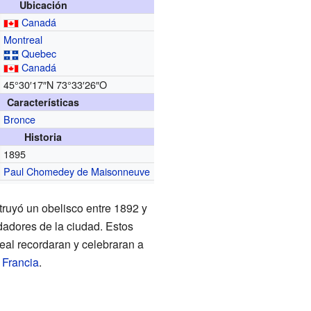
Ubicación
Canadá
Montreal
Quebec
Canadá
45°30′17″N
73°33′26″O
Características
Bronce
Historia
1895
Paul Chomedey de Maisonneuve
ruyó un obelisco entre 1892 y
dadores de la ciudad. Estos
eal recordaran y celebraran a
Francia
.