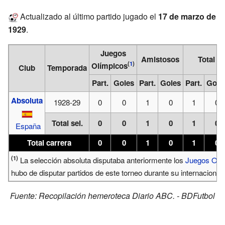
Actualizado al último partido jugado el
17 de marzo de
1929
.
Juegos
Amistosos
Total
(
1
)
Olímpicos
Club
Temporada
Part.
Goles
Part.
Goles
Part.
Gole
Absoluta
1928-29
0
0
1
0
1
0
Total sel.
0
0
1
0
1
0
España
Total carrera
0
0
1
0
1
0
(1)
La selección absoluta disputaba anteriormente los
Juegos Olí
hubo de disputar partidos de este torneo durante su internacional
Fuente:
Recopilación hemeroteca Diario ABC.
-
BDFutbol