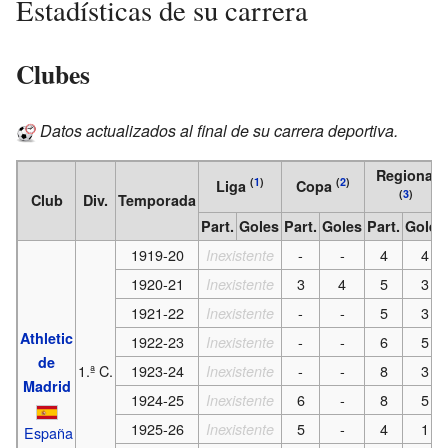
Estadísticas de su carrera
Clubes
Datos actualizados al final de su carrera deportiva.
Regional
(
1
)
(
2
)
Liga
Copa
(
3
)
Club
Div.
Temporada
Part.
Goles
Part.
Goles
Part.
Goles
1919-20
-
-
4
4
Inexistente
1920-21
3
4
5
3
Inexistente
1921-22
-
-
5
3
Inexistente
Athletic
1922-23
-
-
6
5
Inexistente
de
1.ª C.
1923-24
-
-
8
3
Inexistente
Madrid
1924-25
6
-
8
5
Inexistente
1925-26
5
-
4
1
Inexistente
España