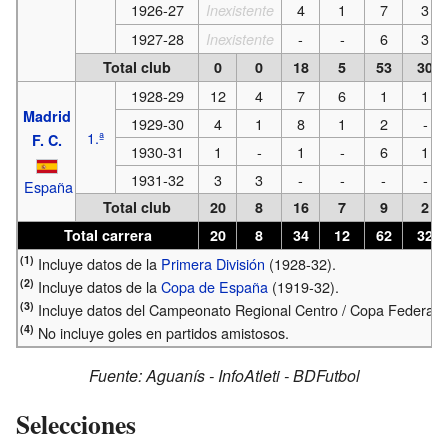
1926-27
4
1
7
3
Inexistente
1927-28
-
-
6
3
Inexistente
Total club
0
0
18
5
53
30
1928-29
12
4
7
6
1
1
Madrid
1929-30
4
1
8
1
2
-
1.ª
F. C.
1930-31
1
-
1
-
6
1
1931-32
3
3
-
-
-
-
España
Total club
20
8
16
7
9
2
Total carrera
20
8
34
12
62
32
(1)
Incluye datos de la
Primera División
(1928-32).
(2)
Incluye datos de la
Copa de España
(1919-32).
(3)
Incluye datos del Campeonato Regional Centro / Copa Federaci
(4)
No incluye goles en partidos amistosos.
Fuente:
Aguanís
-
InfoAtleti
-
BDFutbol
Selecciones