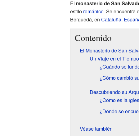
El
monasterio de San Salvado
estilo
románico
. Se encuentra 
Berguedá, en
Cataluña
,
Españ
Contenido
El Monasterio de San Salva
Un Viaje en el Tiempo:
¿Cuándo se fundó
¿Cómo cambió su
Descubriendo su Arquit
¿Cómo es la igles
¿Dónde se encue
Véase también