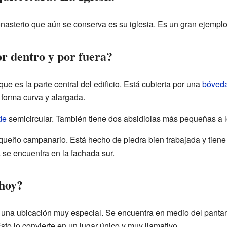
nasterio que aún se conserva es su iglesia. Es un gran ejemplo 
or dentro y por fuera?
 que es la parte central del edificio. Está cubierta por una
bóveda
a forma curva y alargada.
de
semicircular. También tiene dos absidiolas más pequeñas a l
queño campanario. Está hecho de piedra bien trabajada y tiene 
ia se encuentra en la fachada sur.
 hoy?
e una ubicación muy especial. Se encuentra en medio del pant
to lo convierte en un lugar único y muy llamativo.