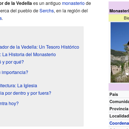
r de la Vedella
es un antiguo
monasterio
de
cerca del pueblo de
Serchs
, en la región del
Monasteri
a
.
Bi
dor de la Vedella: Un Tesoro Histórico
 La Historia del Monasterio
 y por qué?
 importancia?
ectura: La Iglesia
ia por dentro y por fuera?
País
Comunid
ntra hoy?
Provincia
Localida
Coordena