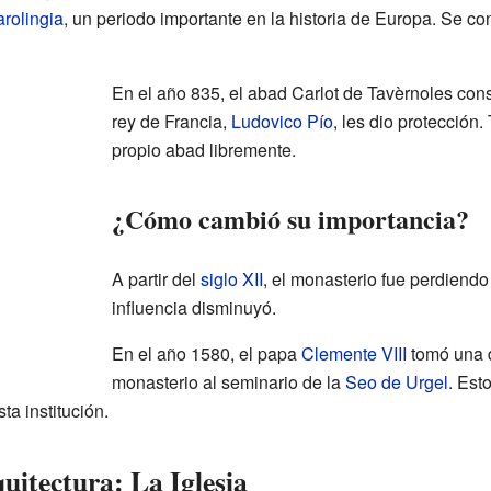
arolingia
, un periodo importante en la historia de Europa. Se co
En el año 835, el abad Carlot de Tavèrnoles cons
rey de Francia,
Ludovico Pío
, les dio protección.
propio abad libremente.
¿Cómo cambió su importancia?
A partir del
siglo XII
, el monasterio fue perdiendo
influencia disminuyó.
En el año 1580, el papa
Clemente VIII
tomó una d
monasterio al seminario de la
Seo de Urgel
. Est
ta institución.
uitectura: La Iglesia