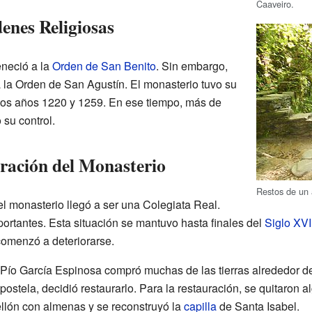
Caaveiro.
enes Religiosas
eneció a la
Orden de San Benito
. Sin embargo,
 la Orden de San Agustín. El monasterio tuvo su
los años 1220 y 1259. En ese tiempo, más de
su control.
ración del Monasterio
Restos de un 
del monasterio llegó a ser una Colegiata Real.
ortantes. Esta situación se mantuvo hasta finales del
Siglo XVII
omenzó a deteriorarse.
Pío García Espinosa compró muchas de las tierras alrededor de
stela, decidió restaurarlo. Para la restauración, se quitaron 
llón con almenas y se reconstruyó la
capilla
de Santa Isabel.