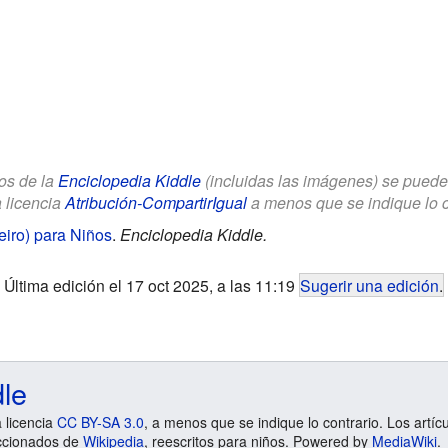
los de la
Enciclopedia Kiddle
(incluidas las imágenes) se puede u
a licencia
Atribución-CompartirIgual
a menos que se indique lo con
iro) para Niños
.
Enciclopedia Kiddle.
Última edición el 17 oct 2025, a las 11:19
Sugerir una edición
.
dle
a licencia
CC BY-SA 3.0
, a menos que se indique lo contrario. Los artíc
ccionados de
Wikipedia
, reescritos para niños. Powered by
MediaWiki
.