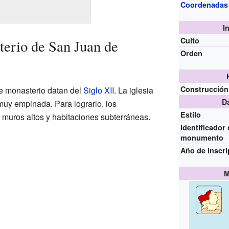
Coordenadas
I
Culto
erio de San Juan de
Orden
Construcción
e monasterio datan del
Siglo XII
. La iglesia
D
muy empinada. Para lograrlo, los
Estilo
 muros altos y habitaciones subterráneas.
Identificador
monumento
Año de inscri
M