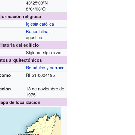
43°25′03″N
8°04′06″O
nformación religiosa
Iglesia católica
Benedictina
,
agustina
Historia del edificio
Siglo
xii
-siglo
xviii
atos arquitectónicos
Románico
y
barroco
RI-51-0004195
 como
18 de noviembre de
pción
1975
apa de localización
Monasterio