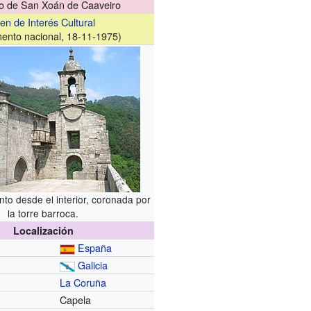
o de San Xoán de Caaveiro
en de Interés Cultural
nto nacional, 18-11-1975)
into desde el interior, coronada por
la torre barroca.
Localización
España
Galicia
La Coruña
Capela