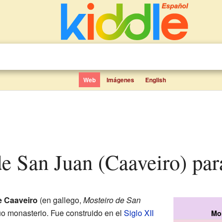
Web
Imágenes
English
 de San Juan (Caaveiro) par
e Caaveiro
(en gallego,
Mosteiro de San
uo monasterio. Fue construido en el
Siglo XII
Mo