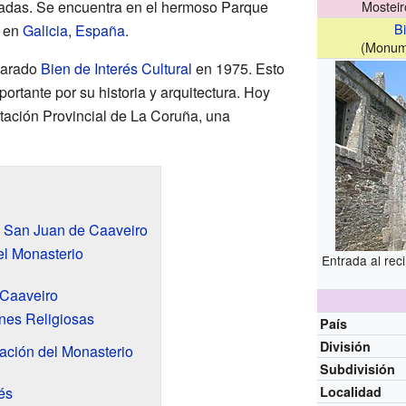
tadas. Se encuentra en el hermoso Parque
Mosteir
Bi
e en
Galicia
,
España
.
(Monume
clarado
Bien de Interés Cultural
en 1975. Esto
portante por su historia y arquitectura. Hoy
utación Provincial de La Coruña, una
e San Juan de Caaveiro
del Monasterio
Entrada al rec
 Caaveiro
nes Religiosas
País
División
ación del Monasterio
Subdivisión
és
Localidad