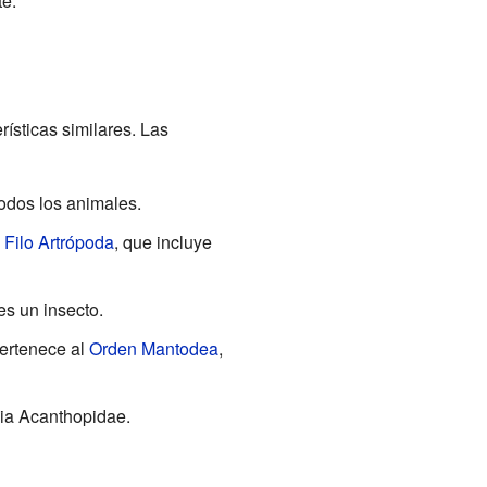
te.
rísticas similares. Las
odos los animales.
l
Filo Artrópoda
, que incluye
 es un insecto.
pertenece al
Orden Mantodea
,
lia Acanthopidae.