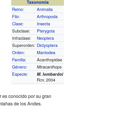
Taxonomía
Reino
:
Animalia
Filo
:
Arthropoda
Clase
:
Insecta
Subclase:
Pterygota
Infraclase:
Neoptera
Superorden:
Dictyoptera
Orden
:
Mantodea
Familia
:
Acanthopidae
Género
:
Miracanthops
Especie
:
M. lombardoi
Roy, 2004
r es conocido por su gran
ntañas de los Andes.