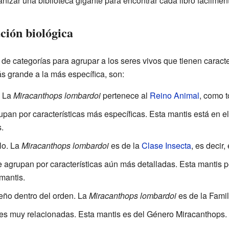
nizar una biblioteca gigante para encontrar cada libro fácilmen
ación biológica
 de categorías para agrupar a los seres vivos que tienen caracte
ás grande a la más específica, son:
. La
Miracanthops lombardoi
pertenece al
Reino Animal
, como t
upan por características más específicas. Esta mantis está en e
.
lo. La
Miracanthops lombardoi
es de la
Clase Insecta
, es decir,
e agrupan por características aún más detalladas. Esta mantis 
mantis.
ño dentro del orden. La
Miracanthops lombardoi
es de la Fami
s muy relacionadas. Esta mantis es del Género Miracanthops.