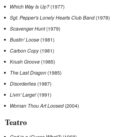
Which Way Is Up?
(1977)
Sgt. Pepper's Lonely Hearts Club Band
(1978)
Scavenger Hunt
(1979)
Bustin' Loose
(1981)
Carbon Copy
(1981)
Krush Groove
(1985)
The Last Dragon
(1985)
Disorderlies
(1987)
Livin' Large!
(1991)
Woman Thou Art Loosed
(2004)
Teatro
God is a (Guess What?)
(1968)