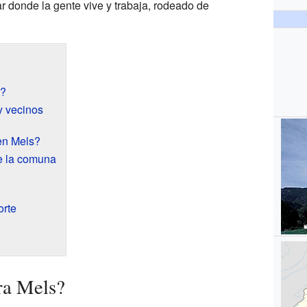
ar donde la gente vive y trabaja, rodeado de
s?
y vecinos
en Mels?
e la comuna
orte
ra Mels?