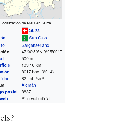
Localización de Mels en Suiza
Suiza
tón
San Galo
ito
Sarganserland
ación
47°02′59″N
9°25′00″E
tud
500 m
139,16 km²
ficie
8617 hab.
ación
(2014)
sidad
62 hab./km²
Alemán
ua
8887
go postal
Sitio web oficial
 web
els?