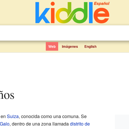
Web
Imágenes
English
iños
l en
Suiza
, conocida como una comuna. Se
 Galo
, dentro de una zona llamada
distrito de