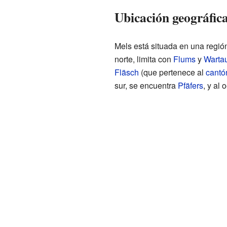
Ubicación geográfica
Mels está situada en una regió
norte, limita con
Flums
y
Warta
Fläsch
(que pertenece al
cantó
sur, se encuentra
Pfäfers
, y al 