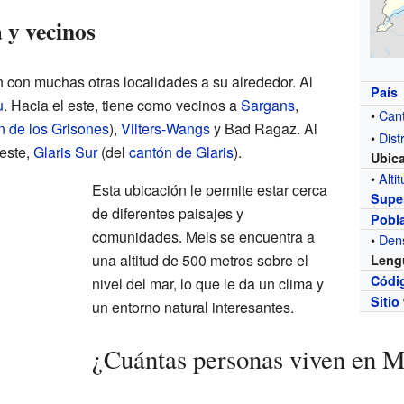
 y vecinos
n con muchas otras localidades a su alrededor. Al
País
u
. Hacia el este, tiene como vecinos a
Sargans
,
•
Can
n de los Grisones
),
Vilters-Wangs
y Bad Ragaz. Al
•
Distr
oeste,
Glaris Sur
(del
cantón de Glaris
).
Ubic
•
Alti
Esta ubicación le permite estar cerca
Super
de diferentes paisajes y
Pobl
comunidades. Mels se encuentra a
•
Den
una altitud de 500 metros sobre el
Leng
Códi
nivel del mar, lo que le da un clima y
Sitio
un entorno natural interesantes.
¿Cuántas personas viven en M