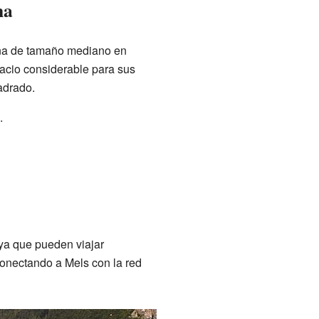
na
una de tamaño mediano en
acio considerable para sus
adrado.
.
 ya que pueden viajar
conectando a Mels con la red