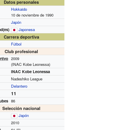
Datos personales
Hokkaido
10 de noviembre de 1990
Japón
d(es)
Japonesa
Carrera deportiva
Fútbol
Club profesional
rtivo
2009
(INAC Kobe Leonessa)
INAC Kobe Leonessa
Nadeshiko League
Delantero
11
lubes
86
Selección nacional
Japón
2010
)
61 (9)