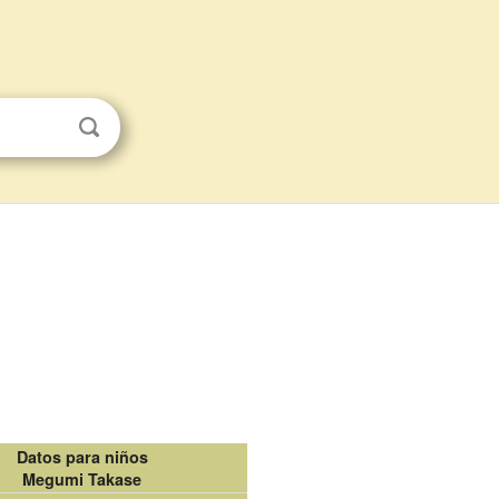
Datos para niños
Megumi Takase