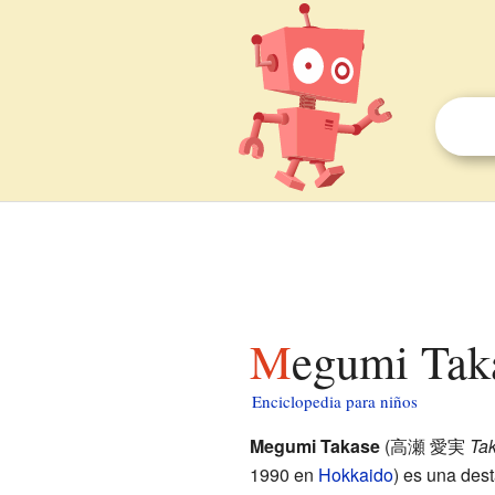
Megumi Tak
Enciclopedia para niños
Megumi Takase
(
高瀬 愛実
Ta
1990 en
Hokkaido
)
es una dest