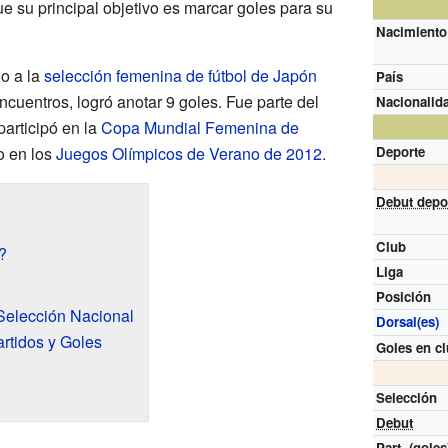
que su principal objetivo es marcar goles para su
Nacimiento
o a la
selección femenina de fútbol de Japón
País
ncuentros, logró anotar 9 goles. Fue parte del
Nacionalida
articipó en la
Copa Mundial Femenina de
o en los
Juegos Olímpicos de Verano de 2012
.
Deporte
Debut depo
Club
?
Liga
Posición
 Selección Nacional
Dorsal(es)
artidos y Goles
Goles en c
Selección
Debut
Part.
(goles