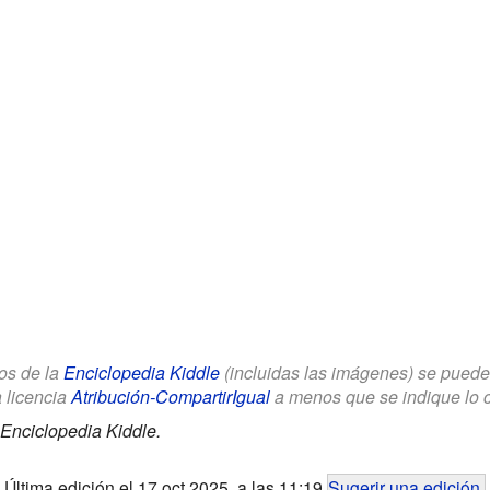
los de la
Enciclopedia Kiddle
(incluidas las imágenes) se puede u
a licencia
Atribución-CompartirIgual
a menos que se indique lo con
Enciclopedia Kiddle.
Última edición el 17 oct 2025, a las 11:19
Sugerir una edición
.