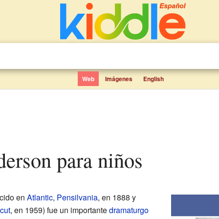
Web
Imágenes
English
derson para niños
cido en
Atlantic
,
Pensilvania
, en 1888 y
cut
, en 1959) fue un importante
dramaturgo