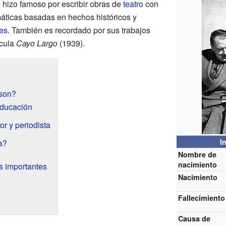
hizo famoso por escribir obras de
teatro
con
amáticas basadas en hechos históricos y
es
. También es recordado por sus trabajos
ícula
Cayo Largo
(1939).
son?
educación
or y periodista
I
a?
Nombre de
nacimiento
s importantes
Nacimiento
Fallecimiento
Causa de