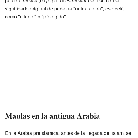
palabra
mawlā
(cuyo plural es
mawālī
) se usó con su
significado original de persona "unida a otra", es decir,
como "cliente" o "protegido".
Maulas en la antigua Arabia
En la Arabia preislámica, antes de la llegada del islam, se