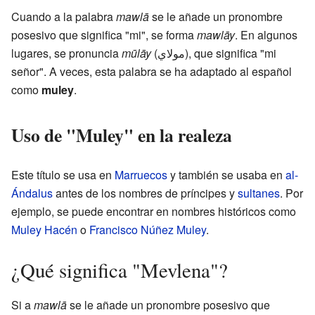
Cuando a la palabra
mawlā
se le añade un pronombre
posesivo que significa "mi", se forma
mawlāy
. En algunos
lugares, se pronuncia
mūlāy
(مولاي), que significa "mi
señor". A veces, esta palabra se ha adaptado al español
como
muley
.
Uso de "Muley" en la realeza
Este título se usa en
Marruecos
y también se usaba en
al-
Ándalus
antes de los nombres de príncipes y
sultanes
. Por
ejemplo, se puede encontrar en nombres históricos como
Muley Hacén
o
Francisco Núñez Muley
.
¿Qué significa "Mevlena"?
Si a
mawlā
se le añade un pronombre posesivo que