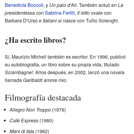
Benedicta Boccoli
, y
Un paio d'Ali
. También actuó en
La
presidentessa
con
Sabrina Ferilli
,
Il letto ovale
con
Barbara D'Urso e
Italiani si nasce
con Tullio Solenghi.
¿Ha escrito libros?
Sí, Maurizio Micheli también es escritor. En 1996, publicó
su autobiografía, un libro sobre su propia vida, titulado
Sciambagne!
. Años después, en 2002, lanzó una novela
llamada
Garibaldi amore mio
.
Filmografía destacada
Allegro Non Troppo
(1976)
Café Express
(1980)
Mani di fata
(1982)