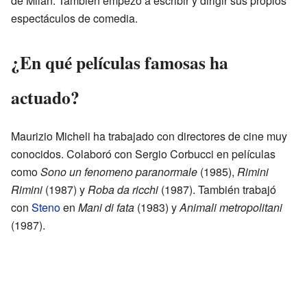
de Milán. También empezó a escribir y dirigir sus propios
espectáculos de comedia.
¿En qué películas famosas ha
actuado?
Maurizio Micheli ha trabajado con directores de cine muy
conocidos. Colaboró con Sergio Corbucci en películas
como
Sono un fenomeno paranormale
(1985),
Rimini
Rimini
(1987) y
Roba da ricchi
(1987). También trabajó
con
Steno
en
Mani di fata
(1983) y
Animali metropolitani
(1987).