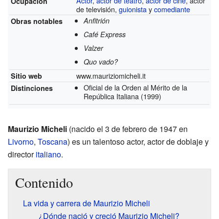
Actor
,
actor de teatro
,
actor de cine
, actor
Ocupación
de televisión,
guionista
y
comediante
Anfitrión
Obras notables
Café Express
Valzer
Quo vado?
www.mauriziomicheli.it
Sitio web
Oficial de la Orden al Mérito de la
Distinciones
República Italiana
(1999)
Maurizio Micheli
(nacido el 3 de febrero de 1947 en
Livorno
,
Toscana
) es un talentoso actor, actor de doblaje y
director
italiano
.
Contenido
La vida y carrera de Maurizio Micheli
¿Dónde nació y creció Maurizio Micheli?