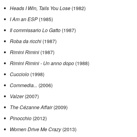
Heads I Win, Tails You Lose
(1982)
I Am an ESP
(1985)
Il commissario Lo Gatto
(1987)
Roba da ricchi
(1987)
Rimini Rimini
(1987)
Rimini Rimini - Un anno dopo
(1988)
Cucciolo
(1998)
Commedia...
(2006)
Valzer
(2007)
The Cézanne Affair
(2009)
Pinocchio
(2012)
Women Drive Me Crazy
(2013)