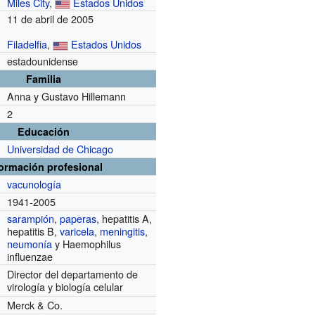
Miles City
,
Estados Unidos
11 de abril de 2005
Filadelfia
,
Estados Unidos
estadounidense
Familia
Anna y Gustavo Hillemann
2
Educación
Universidad de Chicago
formación profesional
vacunología
1941-2005
sarampión
,
paperas
, hepatitis A,
r
hepatitis B,
varicela
,
meningitis
,
neumonía
y Haemophilus
influenzae
Director del departamento de
virología y biología celular
Merck & Co.