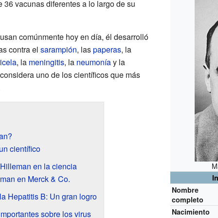
e 36 vacunas diferentes a lo largo de su
 usan comúnmente hoy en día, él desarrolló
as contra el
sarampión
, las
paperas
, la
icela
, la
meningitis
, la
neumonía
y la
considera uno de los científicos que más
.
man?
n científico
Hilleman en la ciencia
M
I
leman en Merck & Co.
Nombre
la Hepatitis B: Un gran logro
completo
Nacimiento
mportantes sobre los virus