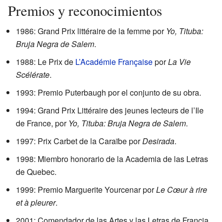
Premios y reconocimientos
1986: Grand Prix littéraire de la femme por
Yo, Tituba:
Bruja Negra de Salem
.
1988: Le Prix de
L’Académie Française
por
La Vie
Scélérate
.
1993: Premio Puterbaugh por el conjunto de su obra.
1994: Grand Prix Littéraire des jeunes lecteurs de l’Ile
de France, por
Yo, Tituba: Bruja Negra de Salem
.
1997: Prix Carbet de la Caraïbe por
Desirada
.
1998: Miembro honorario de la Academia de las Letras
de Quebec.
1999: Premio Marguerite Yourcenar por
Le Cœur à rire
et à pleurer
.
2001: Comendador de las Artes y las Letras de Francia.