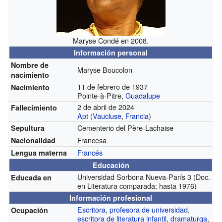
Maryse Condé en 2008.
Información personal
Nombre de
Maryse Boucolon
nacimiento
11 de febrero de 1937
Nacimiento
Pointe-à-Pitre,
Guadalupe
2 de abril de 2024
Fallecimiento
Apt
(
Vaucluse
,
Francia
)
Cementerio del Père-Lachaise
Sepultura
Francesa
Nacionalidad
Francés
Lengua materna
Educación
Universidad Sorbona Nueva-París 3
(Doc.
Educada en
en Literatura comparada; hasta 1976)
Información profesional
Escritora
,
profesora de universidad
,
Ocupación
escritora de literatura infantil
,
dramaturga
,