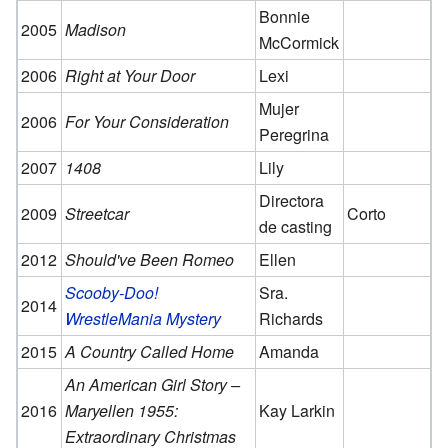
Bonnie
2005
Madison
McCormick
2006
Right at Your Door
Lexi
Mujer
2006
For Your Consideration
Peregrina
2007
1408
Lily
Directora
2009
Streetcar
Corto
de casting
2012
Should've Been Romeo
Ellen
Scooby-Doo!
Sra.
2014
WrestleMania Mystery
Richards
2015
A Country Called Home
Amanda
An American Girl Story –
2016
Maryellen 1955:
Kay Larkin
Extraordinary Christmas