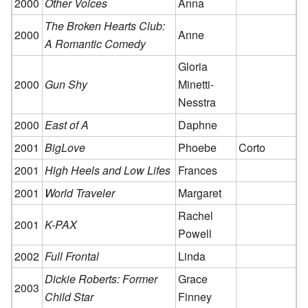
2000
Other Voices
Anna
The Broken Hearts Club:
2000
Anne
A Romantic Comedy
Gloria
2000
Gun Shy
Minetti-
Nesstra
2000
East of A
Daphne
2001
BigLove
Phoebe
Corto
2001
High Heels and Low Lifes
Frances
2001
World Traveler
Margaret
Rachel
2001
K-PAX
Powell
2002
Full Frontal
Linda
Dickie Roberts: Former
Grace
2003
Child Star
Finney