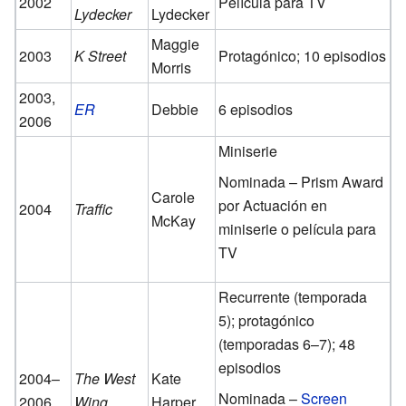
2002
Película para TV
Lydecker
Lydecker
Maggie
2003
K Street
Protagónico; 10 episodios
Morris
2003,
ER
Debbie
6 episodios
2006
Miniserie
Nominada – Prism Award
Carole
por Actuación en
2004
Traffic
McKay
miniserie o película para
TV
Recurrente (temporada
5); protagónico
(temporadas 6–7); 48
episodios
2004–
The West
Kate
Nominada –
Screen
2006
Wing
Harper