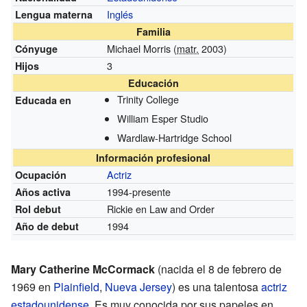
Inglés
Lengua materna
Familia
Michael Morris (
matr.
2003)
Cónyuge
3
Hijos
Educación
Trinity College
Educada en
William Esper Studio
Wardlaw-Hartridge School
Información profesional
Actriz
Ocupación
1994-presente
Años activa
Rickie en Law and Order
Rol debut
1994
Año de debut
Mary Catherine McCormack
(nacida el 8 de febrero de
1969 en
Plainfield
,
Nueva Jersey
) es una talentosa
actriz
estadounidense
. Es muy conocida por sus papeles en