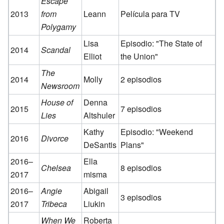
Escape
2013
from
Leann
Película para TV
Polygamy
Lisa
Episodio: "The State of
2014
Scandal
Elliot
the Union"
The
2014
Molly
2 episodios
Newsroom
House of
Denna
2015
7 episodios
Lies
Altshuler
Kathy
Episodio: "Weekend
2016
Divorce
DeSantis
Plans"
2016–
Ella
Chelsea
8 episodios
2017
misma
2016–
Angie
Abigail
3 episodios
2017
Tribeca
Liukin
When We
Roberta