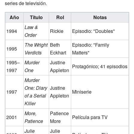
series de televisión.
Año
Título
Rol
Notas
Law &
1994
Rickie
Episodio: "Doubles"
Order
The Wright
Beth
Episodio: "Family
1995
Verdicts
Eckhart
Matters"
1995–
Murder
Justine
Protagónico; 41 episodios
1997
One
Appleton
Murder
One: Diary
Justine
1997
Miniserie
of a Serial
Appleton
Killer
More,
Patience
2001
Película para TV
Patience
More
Julie
Julie