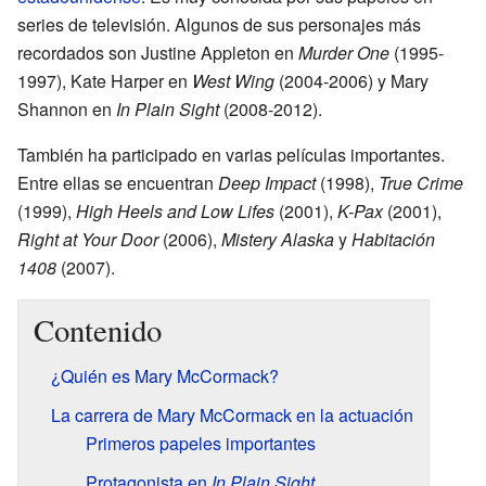
series de televisión. Algunos de sus personajes más
recordados son Justine Appleton en
Murder One
(1995-
1997), Kate Harper en
West Wing
(2004-2006) y Mary
Shannon en
In Plain Sight
(2008-2012).
También ha participado en varias películas importantes.
Entre ellas se encuentran
Deep Impact
(1998),
True Crime
(1999),
High Heels and Low Lifes
(2001),
K-Pax
(2001),
Right at Your Door
(2006),
Mistery Alaska
y
Habitación
1408
(2007).
Contenido
¿Quién es Mary McCormack?
La carrera de Mary McCormack en la actuación
Primeros papeles importantes
Protagonista en
In Plain Sight