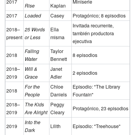
2017
Miniserie
Rise
Kaplan
2017
Loaded
Casey
Protagónico; 8 episodios
Invitada recurrente,
2018–
25 Words
Ella
también productora
present
or Less
misma
ejecutiva
Falling
Taylor
2018
8 episodios
Water
Bennett
2018–
Will &
Janet
2 episodios
2019
Grace
Adler
For the
Chloe
Episodio: "The Library
2018
People
Daniels
Fountain"
2018–
The Kids
Peggy
Protagónico, 23 episodios
2019
Are Alright
Cleary
Into the
2019
Lilith
Episodio: "Treehouse"
Dark