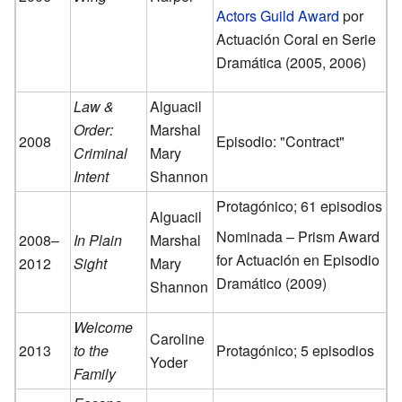
Actors Guild Award
por
Actuación Coral en Serie
Dramática
(2005, 2006)
Law &
Alguacil
Order:
Marshal
2008
Episodio: "Contract"
Criminal
Mary
Intent
Shannon
Protagónico; 61 episodios
Alguacil
Nominada – Prism Award
2008–
In Plain
Marshal
for Actuación en Episodio
2012
Sight
Mary
Dramático (2009)
Shannon
Welcome
Caroline
2013
to the
Protagónico; 5 episodios
Yoder
Family