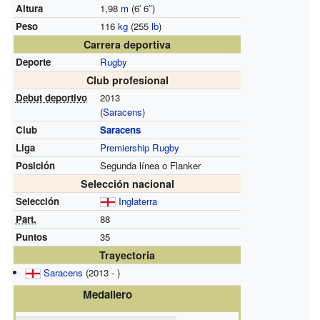
Altura
1,98
m
(6
′
6
″
)
Peso
116
kg
(255
lb
)
Carrera deportiva
Deporte
Rugby
Club profesional
Debut deportivo
2013
(
Saracens
)
Club
Saracens
Liga
Premiership Rugby
Posición
Segunda línea o Flanker
Selección nacional
Selección
Inglaterra
Part.
88
Puntos
35
Trayectoria
Saracens
(2013 - )
Medallero