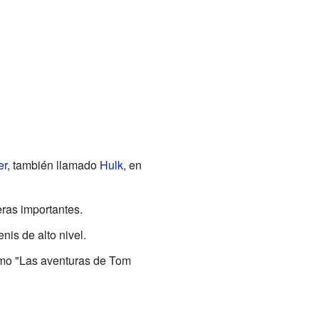
er
, también llamado
Hulk
, en
eras importantes.
nis de alto nivel.
como "Las aventuras de Tom