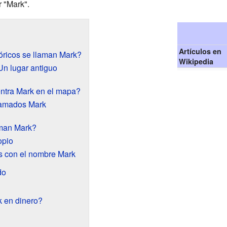
 "Mark".
Artículos en
tóricos se llaman Mark?
Wikipedia
n lugar antiguo
ntra Mark en el mapa?
lamados Mark
man Mark?
opio
 con el nombre Mark
do
 en dinero?