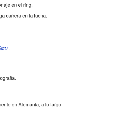
aje en el ring.
a carrera en la lucha.
Got7
.
ografía.
ente en Alemania, a lo largo