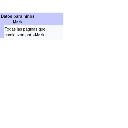
Datos para niños
Mark
Todas las páginas que
comienzan por «
».
Mark