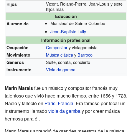
Vicent, Roland-Pierre, Jean-Louis y siete
Hijos
hijos más
Educación
Monsieur de Sainte-Colombe
Alumno de
Jean-Baptiste Lully
Información profesional
Compositor
y violagambista
Ocupación
Música clásica
y
Barroco
Movimiento
Suite, sonata, concierto
Géneros
Viola da gamba
Instrumento
Marin Marais
fue un músico y compositor francés muy
talentoso que vivió hace mucho tiempo, entre 1656 y 1728.
Nació y falleció en
París
,
Francia
. Era famoso por tocar un
instrumento llamado
viola da gamba
y por crear música
hermosa para él.
Marin Marais aprendió de grandes maestros de la música