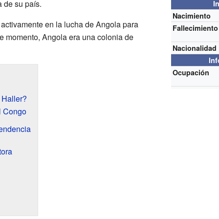
 de su país.
I
Nacimiento
ó activamente en la lucha de Angola para
Fallecimiento
se momento, Angola era una colonia de
Nacionalidad
In
Ocupación
 Haller?
el Congo
pendencia
tora