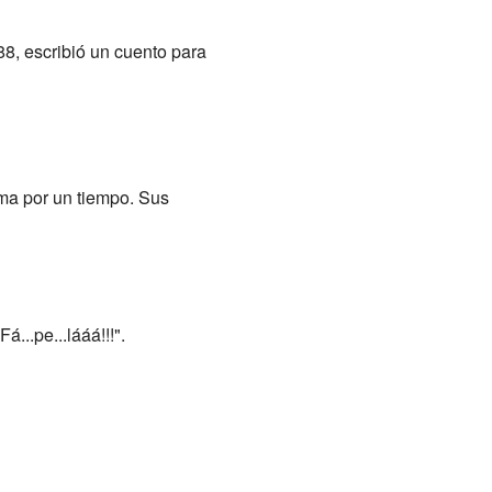
8, escribió un cuento para
ma por un tiempo. Sus
...pe...lááá!!!".