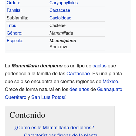
Orden
:
Caryophyllales
Familia
:
Cactaceae
Subfamilia:
Cactoideae
Tribu
:
Cacteae
Género
:
Mammillaria
Especie
:
M. decipiens
Scheidw.
La
Mammillaria decipiens
es un tipo de
cactus
que
pertenece a la familia de las
Cactaceae
. Es una planta
que solo se encuentra en ciertas regiones de
México
.
Crece de forma natural en los
desiertos
de
Guanajuato
,
Querétaro
y
San Luis Potosí
.
Contenido
¿Cómo es la Mammillaria decipiens?
Características físicas de la planta