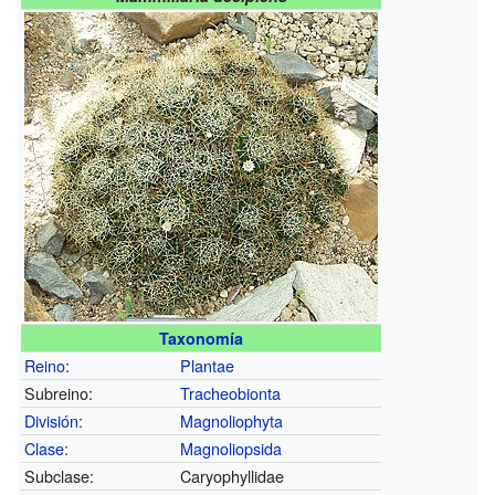
Taxonomía
Reino
:
Plantae
Subreino:
Tracheobionta
División
:
Magnoliophyta
Clase
:
Magnoliopsida
Subclase:
Caryophyllidae