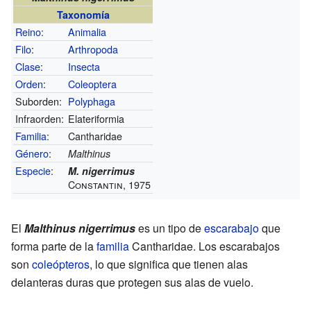
Taxonomía
Reino
:
Animalia
Filo
:
Arthropoda
Clase
:
Insecta
Orden
:
Coleoptera
Suborden:
Polyphaga
Infraorden:
Elateriformia
Familia
:
Cantharidae
Género
:
Malthinus
Especie
:
M. nigerrimus
Constantin, 1975
El
Malthinus nigerrimus
es un tipo de
escarabajo
que
forma parte de la
familia
Cantharidae. Los escarabajos
son
coleópteros
, lo que significa que tienen alas
delanteras duras que protegen sus alas de vuelo.