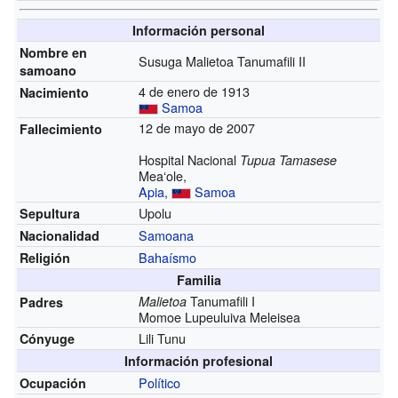
Información personal
Nombre en
Susuga Malietoa Tanumafili II
samoano
4 de enero de 1913
Nacimiento
Samoa
12 de mayo de 2007
Fallecimiento
Hospital Nacional
Tupua Tamasese
Meaʻole,
Apia
,
Samoa
Upolu
Sepultura
Samoana
Nacionalidad
Bahaísmo
Religión
Familia
Tanumafili I
Malietoa
Padres
Momoe Lupeuluiva Meleisea
Lili Tunu
Cónyuge
Información profesional
Político
Ocupación