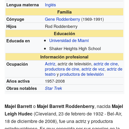
Inglés
Lengua materna
Familia
Gene Roddenberry
(1969-1991)
Cónyuge
Rod Roddenberry
Hijos
Educación
Universidad de Miami
Educada en
Shaker Heights High School
Información profesional
Actriz
, actriz de televisión,
actriz de cine
,
Ocupación
productora de cine
,
actriz de voz
,
actriz de
teatro
y
productora de televisión
1957-2008
Años activa
Obras notables
Star Trek
Majel Barrett
o
Majel Barrett Roddenberry
, nacida
Majel
Leigh Hudec
(Cleveland, 23 de febrero de 1932 - Bel-Air,
18 de diciembre de 2008), fue una actriz y productora
estadounidense. Es muy conocida por sus papeles en la