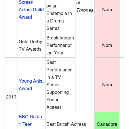
Screen
of
by an
Actors Guild
Nom
Thrones
Ensemble in
Award
a Drama
Series
Breakthrough
Gold Derby
Performer of
Nom
TV Awards
the Year
Best
Performance
in a TV
Young Artist
Series –
Nom
Award
Supporting
2013
Young
Actress
BBC Radio
1 Teen
Best British Actress
Ganadora