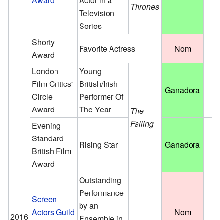
Award
Actor in a
Thrones
Television
Series
Shorty
Favorite Actress
Nom
Award
London
Young
Film Critics'
British/Irish
Ganadora
Circle
Performer Of
Award
The Year
The
Falling
Evening
Standard
Rising Star
Ganadora
British Film
Award
Outstanding
Performance
Screen
by an
Actors Guild
Nom
2016
Ensemble in