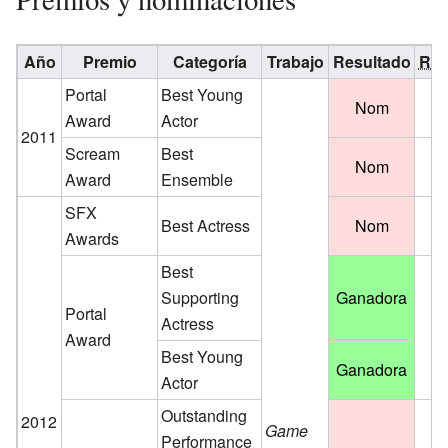
Año
Premio
Categoría
Trabajo
Resultado
Ref
Portal
Best Young
Nom
Award
Actor
2011
Scream
Best
Nom
Award
Ensemble
SFX
Best Actress
Nom
Awards
Best
Supporting
Ganadora
Portal
Actress
Award
Best Young
Ganadora
Actor
Outstanding
2012
Game
Performance