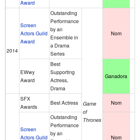
Award
Outstanding
Performance
Screen
by an
Actors Guild
Nom
Ensemble in
Award
a Drama
2014
Series
Best
EWwy
Supporting
Ganadora
Award
Actress,
Drama
SFX
Best Actress
Nom
Game
Awards
of
Outstanding
Thrones
Performance
Screen
by an
Actors Guild
Nom