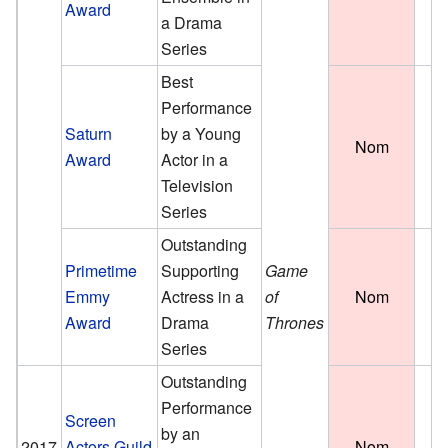
Award
a Drama
Series
Best
Performance
Saturn
by a Young
Nom
Award
Actor in a
Television
Series
Outstanding
Primetime
Supporting
Game
Emmy
Actress in a
of
Nom
Award
Drama
Thrones
Series
Outstanding
Performance
Screen
by an
2017
Actors Guild
Nom