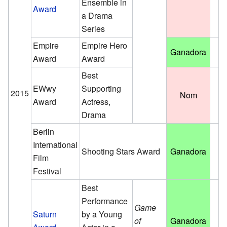
Ensemble in
Award
a Drama
Series
Empire
Empire Hero
Ganadora
Award
Award
Best
EWwy
Supporting
2015
Nom
Award
Actress,
Drama
Berlin
International
Shooting Stars Award
Ganadora
Film
Festival
Best
Performance
Game
Saturn
by a Young
of
Ganadora