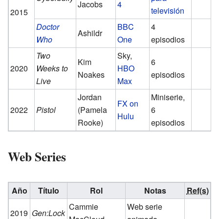
Jacobs
4
televisión
2015
Doctor
BBC
4
Ashildr
Who
One
episodios
Two
Sky,
Kim
6
2020
Weeks to
HBO
Noakes
episodios
Live
Max
Jordan
Miniserie,
FX on
2022
Pistol
(Pamela
6
Hulu
Rooke)
episodios
Web Series
Año
Título
Rol
Notas
Ref(s)
Cammie
Web serie
2019
Gen:Lock