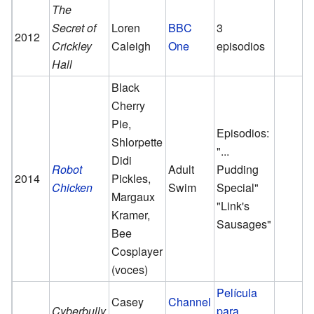
The
Secret of
Loren
BBC
3
2012
Crickley
Caleigh
One
episodios
Hall
Black
Cherry
Pie,
Episodios:
Shlorpette
"...
Didi
Robot
Adult
Pudding
2014
Pickles,
Chicken
Swim
Special"
Margaux
"Link's
Kramer,
Sausages"
Bee
Cosplayer
(voces)
Película
Casey
Channel
Cyberbully
para