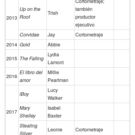
Cortometraje;
Up on the
también
Trish
Roof
productor
2013
ejecutivo
Corvidae
Jay
Cortometraje
2014
Gold
Abbie
Lydia
2015
The Falling
Lamont
El libro del
Millie
2016
amor
Pearlman
Lucy
iBoy
Walker
Mary
Isabel
2017
Shelley
Baxter
Stealing
Leonie
Cortometraje
Silver