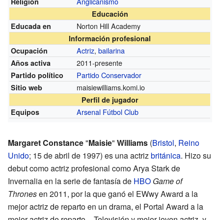
Anglicanismo
Religión
Educación
Norton Hill Academy
Educada en
Información profesional
Actriz
,
bailarina
Ocupación
2011-presente
Años activa
Partido Conservador
Partido político
maisiewilliams.komi.io
Sitio web
Perfil de jugador
Arsenal Fútbol Club
Equipos
Margaret Constance
"
Maisie
"
Williams
(
Bristol
,
Reino
Unido
; 15 de abril de 1997) es una actriz
británica
. Hizo su
debut como actriz profesional como Arya Stark de
Invernalia en la serie de fantasía de
HBO
Game of
Thrones
en 2011, por la que ganó el EWwy Award a la
mejor actriz de reparto en un drama, el Portal Award a la
mejor actriz de reparto – Televisión y mejor joven actriz, y