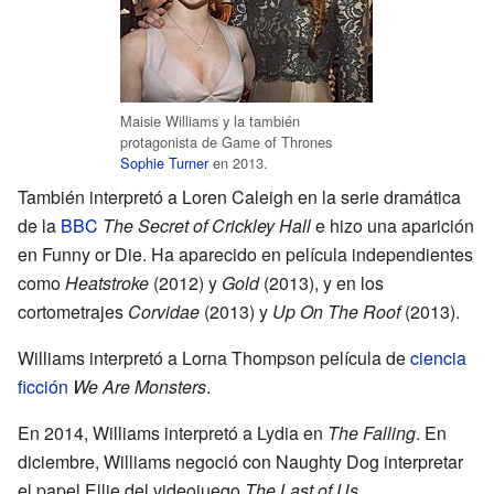
Maisie Williams y la también
protagonista de Game of Thrones
Sophie Turner
en 2013.
También interpretó a Loren Caleigh en la serie dramática
de la
BBC
The Secret of Crickley Hall
e hizo una aparición
en Funny or Die. Ha aparecido en película independientes
como
Heatstroke
(2012) y
Gold
(2013), y en los
cortometrajes
Corvidae
(2013) y
Up On The Roof
(2013).
Williams interpretó a Lorna Thompson película de
ciencia
ficción
We Are Monsters
.
En 2014, Williams interpretó a Lydia en
The Falling
. En
diciembre, Williams negoció con Naughty Dog interpretar
el papel Ellie del videojuego
The Last of Us
.