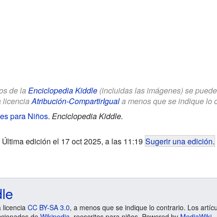
los de la
Enciclopedia Kiddle
(incluidas las imágenes) se puede u
a licencia
Atribución-CompartirIgual
a menos que se indique lo con
nes para Niños
.
Enciclopedia Kiddle.
Última edición el 17 oct 2025, a las 11:19
Sugerir una edición
.
dle
a licencia
CC BY-SA 3.0
, a menos que se indique lo contrario. Los artíc
ccionados de
Wikipedia
, reescritos para niños. Powered by
MediaWiki
.