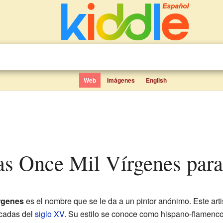
Web
Imágenes
English
 las Once Mil Vírgenes par
írgenes
es el nombre que se le da a un pintor anónimo. Este arti
écadas del
siglo XV
. Su estilo se conoce como hispano-flamenc