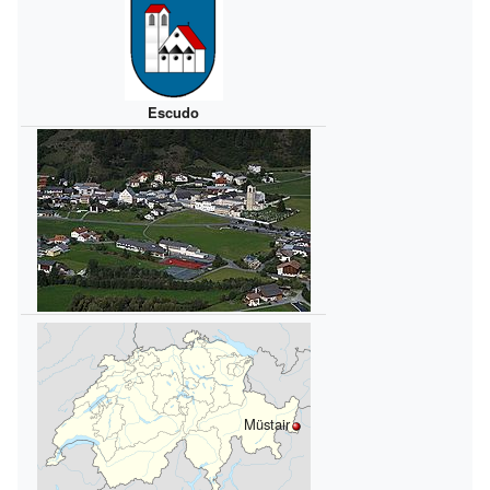
Escudo
Müstair