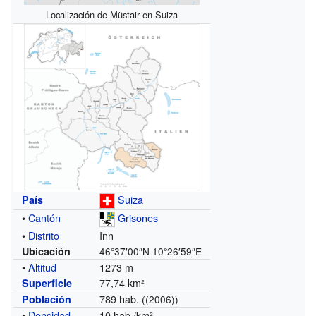
Localización de Müstair en Suiza
Suiza
País
•
Cantón
Grisones
•
Distrito
Inn
Ubicación
46°37′00″N
10°26′59″E
•
Altitud
1273 m
77,74 km²
Superficie
789 hab.
Población
((2006))
•
Densidad
10 hab./km²