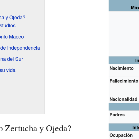
Máx
ha y Ojeda?
studios
onio Maceo
 de Independencia
na del Sur
I
Nacimiento
su vida
Fallecimiento
Nacionalidad
Padres
 Zertucha y Ojeda?
In
Ocupación