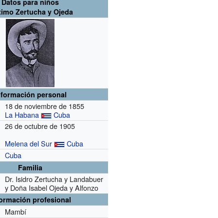
Datos para niños
imo Zertucha y Ojeda
nformación personal
18 de noviembre de 1855
La Habana
Cuba
26 de octubre de 1905
Melena del Sur
Cuba
Cuba
Familia
Dr. Isidro Zertucha y Landabuer
y Doña Isabel Ojeda y Alfonzo
formación profesional
Mambí