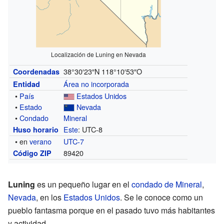
Localización de Luning en Nevada
38°30′23″N
118°10′53″O
Coordenadas
Área no incorporada
Entidad
•
País
Estados Unidos
•
Estado
Nevada
•
Condado
Mineral
Este
: UTC-8
Huso horario
• en
verano
UTC-7
89420
Código ZIP
Luning
es un pequeño lugar en el
condado de Mineral
,
Nevada
, en los
Estados Unidos
. Se le conoce como un
pueblo fantasma porque en el pasado tuvo más habitantes
y actividad.