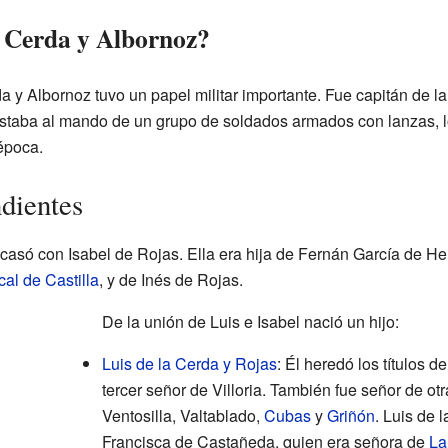
a Cerda y Albornoz?
a y Albornoz tuvo un papel militar importante. Fue capitán de l
 estaba al mando de un grupo de soldados armados con lanzas, 
 época.
ndientes
casó con Isabel de Rojas. Ella era hija de Fernán García de He
cal de Castilla
, y de Inés de Rojas.
De la unión de Luis e Isabel nació un hijo:
Luis de la Cerda y Rojas
: Él heredó los títulos d
tercer señor de Villoria. También fue señor de ot
Ventosilla, Valtablado,
Cubas
y
Griñón
. Luis de 
Francisca de Castañeda, quien era señora de
La