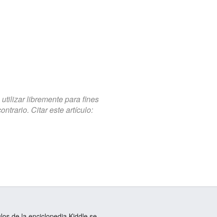
tilizar libremente para fines
trario. Citar este artículo:
ulos de la enciclopedia Kiddle se