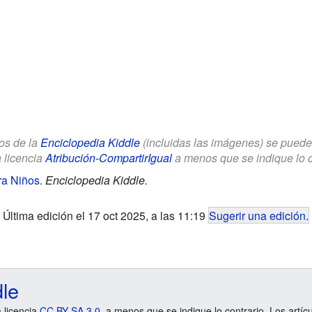
los de la
Enciclopedia Kiddle
(incluidas las imágenes) se puede u
a licencia
Atribución-CompartirIgual
a menos que se indique lo con
ra Niños
.
Enciclopedia Kiddle.
Última edición el 17 oct 2025, a las 11:19
Sugerir una edición
.
dle
a licencia
CC BY-SA 3.0
, a menos que se indique lo contrario. Los artíc