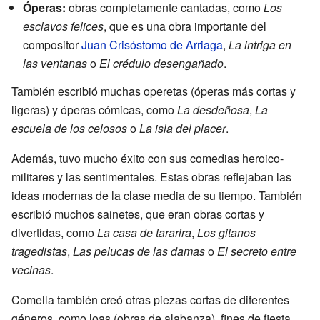
Óperas:
obras completamente cantadas, como
Los
esclavos felices
, que es una obra importante del
compositor
Juan Crisóstomo de Arriaga
,
La intriga en
las ventanas
o
El crédulo desengañado
.
También escribió muchas operetas (óperas más cortas y
ligeras) y óperas cómicas, como
La desdeñosa
,
La
escuela de los celosos
o
La isla del placer
.
Además, tuvo mucho éxito con sus comedias heroico-
militares y las sentimentales. Estas obras reflejaban las
ideas modernas de la clase media de su tiempo. También
escribió muchos sainetes, que eran obras cortas y
divertidas, como
La casa de tararira
,
Los gitanos
tragedistas
,
Las pelucas de las damas
o
El secreto entre
vecinas
.
Comella también creó otras piezas cortas de diferentes
géneros, como loas (obras de alabanza), fines de fiesta