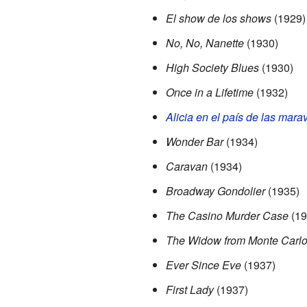
El show de los shows
(1929)
No, No, Nanette
(1930)
High Society Blues
(1930)
Once in a Lifetime
(1932)
Alicia en el país de las marav
Wonder Bar
(1934)
Caravan
(1934)
Broadway Gondolier
(1935)
The Casino Murder Case
(19
The Widow from Monte Carl
Ever Since Eve
(1937)
First Lady
(1937)