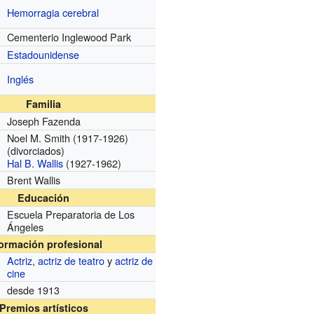
Hemorragia cerebral
Cementerio Inglewood Park
Estadounidense
Inglés
Familia
Joseph Fazenda
Noel M. Smith (1917-1926)
(divorciados)
Hal B. Wallis
(1927-1962)
Brent Wallis
Educación
Escuela Preparatoria de Los
Ángeles
formación profesional
Actriz
,
actriz de teatro
y
actriz de
cine
desde 1913
Premios artísticos