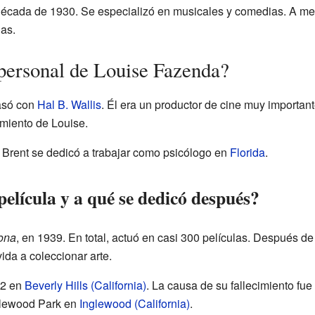
década de 1930. Se especializó en musicales y comedias. A me
as.
personal de Louise Fazenda?
asó con
Hal B. Wallis
. Él era un productor de cine muy importan
imiento de Louise.
. Brent se dedicó a trabajar como psicólogo en
Florida
.
película y a qué se dedicó después?
rona
, en 1939. En total, actuó en casi 300 películas. Después de 
ida a coleccionar arte.
62 en
Beverly Hills (California)
. La causa de su fallecimiento fu
glewood Park en
Inglewood (California)
.