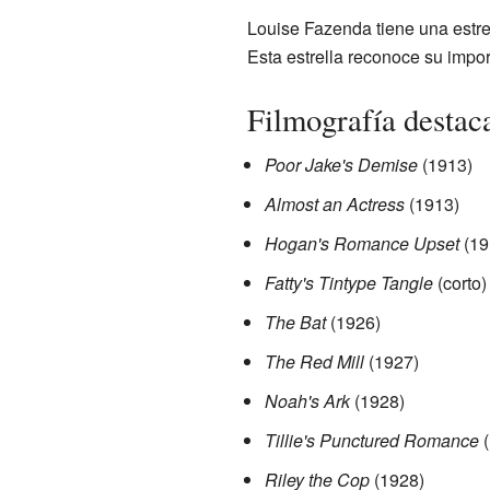
Louise Fazenda tiene una estre
Esta estrella reconoce su import
Filmografía destac
Poor Jake's Demise
(1913)
Almost an Actress
(1913)
Hogan's Romance Upset
(19
Fatty's Tintype Tangle
(corto)
The Bat
(1926)
The Red Mill
(1927)
Noah's Ark
(1928)
Tillie's Punctured Romance
(
Riley the Cop
(1928)