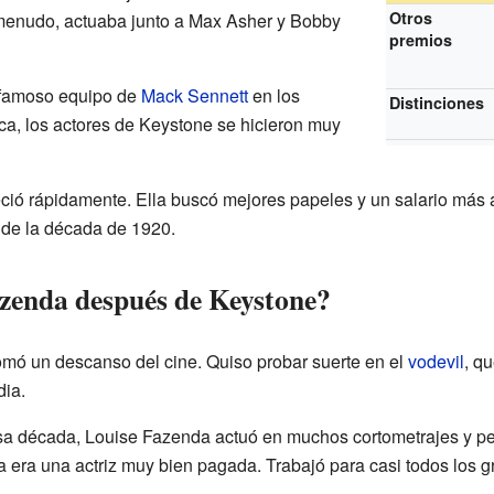
Otros
 menudo, actuaba junto a Max Asher y Bobby
premios
l famoso equipo de
Mack Sennett
en los
Distinciones
a, los actores de Keystone se hicieron muy
ió rápidamente. Ella buscó mejores papeles y un salario más al
 de la década de 1920.
zenda después de Keystone?
omó un descanso del cine. Quiso probar suerte en el
vodevil
, q
ia.
sa década, Louise Fazenda actuó en muchos cortometrajes y pe
a era una actriz muy bien pagada. Trabajó para casi todos los g