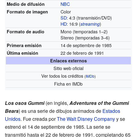
NBC
Medio de difusión
Color
Formato de imagen
SD
: 4:3 (transmisión/DVD)
HD
: 16:9 (
)
streaming
Mono
(temporadas 1–2)
Formato de audio
Stereo
(temporadas 3–6)
14 de septiembre de 1985
Primera emisión
22 de febrero de 1991
Última emisión
Enlaces externos
Sitio web oficial
Ver todos los créditos
(
IMDb
)
Ficha
en IMDb
Los osos Gummi
(en inglés,
Adventures of the Gummi
Bears
) es una serie de dibujos animados de
Estados
Unidos
. Fue creada por
The Walt Disney Company
y se
estrenó el 14 de septiembre de 1985. La serie se
transmitió hasta el 22 de febrero de 1991, completando 65