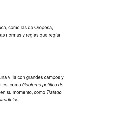
poca, como las de Oropesa,
 las normas y reglas que regían
 una villa con grandes campos y
antes, como
Gobierno político de
on en su momento, como
Tratado
tradictos
.