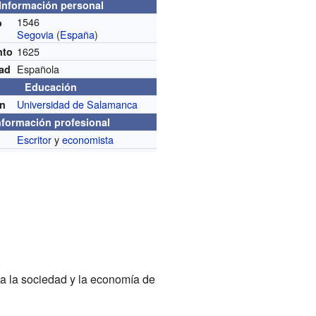
Información personal
1546
o
Segovia
(
España
)
1625
nto
Española
dad
Educación
Universidad de Salamanca
n
nformación profesional
Escritor
y
economista
n
 la sociedad y la economía de