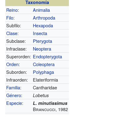
Taxonomía
Reino
:
Animalia
Filo
:
Arthropoda
Subfilo:
Hexapoda
Clase
:
Insecta
Subclase:
Pterygota
Infraclase:
Neoptera
Superorden:
Endopterygota
Orden
:
Coleoptera
Suborden:
Polyphaga
Infraorden:
Elateriformia
Familia
:
Cantharidae
Género
:
Lobetus
Especie
:
L. minutissimus
Brancucci, 1982