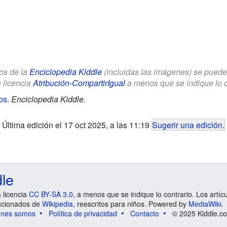
los de la
Enciclopedia Kiddle
(incluidas las imágenes) se puede u
a licencia
Atribución-CompartirIgual
a menos que se indique lo con
os
.
Enciclopedia Kiddle.
Última edición el 17 oct 2025, a las 11:19
Sugerir una edición
.
dle
a licencia
CC BY-SA 3.0
, a menos que se indique lo contrario. Los artíc
ccionados de
Wikipedia
, reescritos para niños. Powered by
MediaWiki
.
énes somos
Política de privacidad
Contacto
© 2025 Kiddle.co