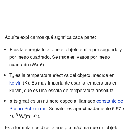
Aquí te explicamos qué significa cada parte:
E
es la energía total que el objeto emite por segundo y
por metro cuadrado. Se mide en vatios por metro
cuadrado (W/m²).
T
es la temperatura efectiva del objeto, medida en
e
kelvin
(K). Es muy importante usar la temperatura en
kelvin, que es una escala de temperatura absoluta.
σ
(sigma) es un número especial llamado
constante de
Stefan-Boltzmann
. Su valor es aproximadamente 5.67 x
-8
10
W/(m² K⁴).
Esta fórmula nos dice la energía máxima que un objeto